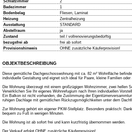
Schlafzimmer
2
Badezimmer
1
Bodenbelag
Fliesen, Laminat
Heizung
Zentralheizung
Ausstattung
STANDARD
Abstellraum
ja
Zustand
teil / vollrenovierungsbedürftig
bezugsfrei ab
frei ab sofort
Provisionshinweis
OHNE zusätzliche Käuferprovision!
OBJEKTBESCHREIBUNG
Diese gemütliche Dachgeschosswohnung mit ca. 82 m² Wohnfläche befindet s
individuelle Gestaltung und eignet sich ideal für Paare, kleine Familien oder 
Die Wohnung überzeugt mit einem großzügigen Wohnzimmer, zwei hellen Sc
Verwirklichen Sie Ihr eigenes Wohnrefugium nach Ihren individuellen Vorstel
Ein Balkon ist nicht vorhanden, die Zustimmung der Eigentümerversammlung 
ruhigen Dachlage mit gemütlichen Rückzugsmöglichkeiten unter dem Dachfi
Zur Wohnung gehört ein eigener PKW-Stellplatz. Besonders praktisch: Dank 
bequem zu Fuß in wenigen Minuten.
Die Wohnung ist ab sofort frei und kann kurzfristig übernommen werden.
Der Verkauf erfolgt OHNE zusätzliche Käuferprovision!