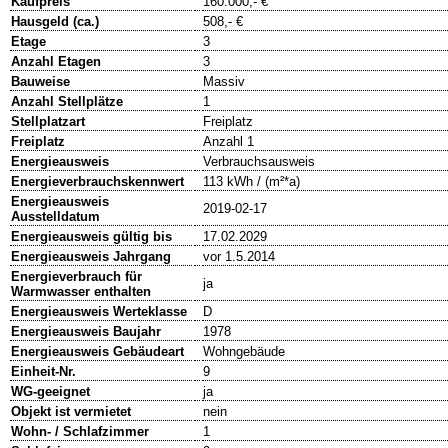
Kaufpreis
160.000,- €
Hausgeld (ca.)
508,- €
Etage
3
Anzahl Etagen
3
Bauweise
Massiv
Anzahl Stellplätze
1
Stellplatzart
Freiplatz
Freiplatz
Anzahl 1
Energieausweis
Verbrauchsausweis
Energieverbrauchskennwert
113 kWh / (m²*a)
Energieausweis
2019-02-17
Ausstelldatum
Energieausweis gültig bis
17.02.2029
Energieausweis Jahrgang
vor 1.5.2014
Energieverbrauch für
ja
Warmwasser enthalten
Energieausweis Werteklasse
D
Energieausweis Baujahr
1978
Energieausweis Gebäudeart
Wohngebäude
Einheit-Nr.
9
WG-geeignet
ja
Objekt ist vermietet
nein
Wohn- / Schlafzimmer
1