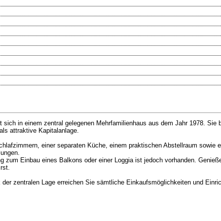
ich in einem zentral gelegenen Mehrfamilienhaus aus dem Jahr 1978. Sie bie
als attraktive Kapitalanlage.
hlafzimmern, einer separaten Küche, einem praktischen Abstellraum sowie e
lungen.
zum Einbau eines Balkons oder einer Loggia ist jedoch vorhanden. Genießen 
rst.
der zentralen Lage erreichen Sie sämtliche Einkaufsmöglichkeiten und Einri