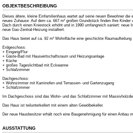
OBJEKTBESCHREIBUNG
Dieses ältere, kleine Einfamilienhaus wartet auf seine neuen Bewohner die
neues Zuhause. Auf dem ca. 667 m² großen Grundstück finden Ihre Kinder vi
Dach durch einen Kniestock erhöht und in 1990 umfangreich saniert: neue In
neue Gas-Zentral-Heizung installiert.
Das Haus bietet auf ca. 92 m² Wohnfläche eine geschickte Raumaufteilung
Erdgeschoss:
+ Eingang/Flur
+ Gäste-Bad mit Hauswirtschaftsraum und Heizungsanlage
+ Küche
+ großes Tageslichtbad mit Eckwanne
+ Schlafzimmer
Dachgeschoss:
+ Wohnzimmer mit Kaminofen und Terrassen- und Gartenzugang
+ Schlafzimmer
Im Dachgeschoss sind das Wohn- und das Schlafzimmer mit Massivholzdiel
Das Haus ist teilunterkellert mit einem alten Gewölbekeller.
Der neue Hausbesitzer erhält noch eine Baugenehmigung für einen Anbau m
AUSSTATTUNG