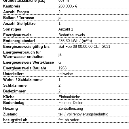
Grundstücksfläche (ca.)
667 m²
Kaufpreis
260.000,- €
Anzahl Etagen
2
Balkon / Terrasse
ja
Anzahl Stellplätze
1
Sonstiges
Anzahl 1
Energieausweis
Bedarfsausweis
Endenergiebedarf
236,30 kWh / (m²*a)
Energieausweis gültig bis
Sat Feb 08 00:00:00 CET 2031
Energieverbrauch für
ja
Warmwasser enthalten
Energieausweis Werteklasse
G
Energieausweis Baujahr
1953
Unterkellert
teilweise
Wohn- / Schlafzimmer
1
Schlafzimmer
2
Badezimmer
2
Küche
Einbauküche
Bodenbelag
Fliesen, Dielen
Heizung
Zentralheizung
Zustand
teil / vollrenovierungsbedürftig
bezugsfrei ab
frei ab sofort