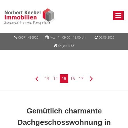
06071-498920
Mo. - Fr. 09.00 - 19.00 Uhr
06.08.2026
Objekte: 88
13
14
15
16
17
Gemütlich charmante
Dachgeschosswohnung in