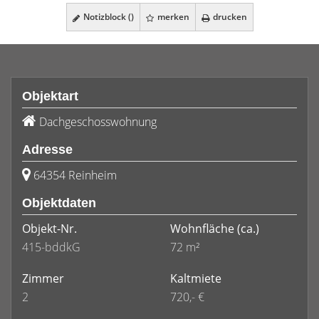
Notizblock (
)
merken
drucken
Objektart
Dachgeschosswohnung
Adresse
64354 Reinheim
Objektdaten
Objekt-Nr.
Wohnfläche
(ca.)
415-bddkG
72 m²
Zimmer
Kaltmiete
2
720,- €