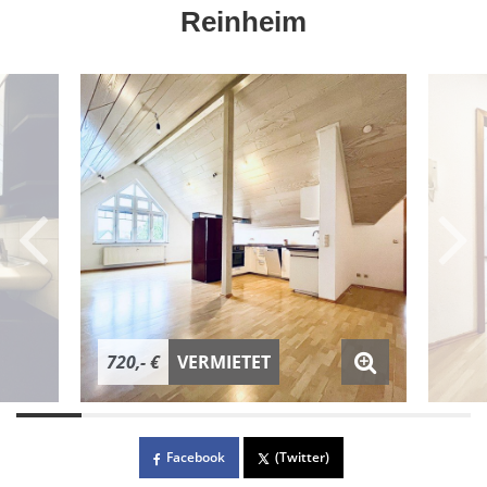
Reinheim
720,- €
VERMIETET
Facebook
(Twitter)