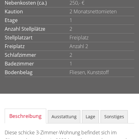
Nebenkosten (ca.)
250,- €
Kaution
2 Monatsnettomieten
Etage
1
Anzahl Stellplätze
2
Stellplatzart
Freiplatz
Freiplatz
Anzahl 2
Schlafzimmer
2
Badezimmer
1
Bodenbelag
Fliesen, Kunststoff
Beschreibung
Ausstattung
Lage
Sonstiges
Diese schicke 3-Zimmer-Wohnung befindet sich im