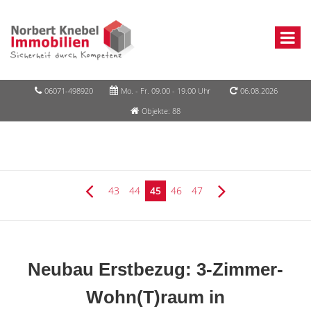
06071-498920
Mo. - Fr. 09.00 - 19.00 Uhr
06.08.2026
Objekte: 88
43
44
45
46
47
Neubau Erstbezug: 3-Zimmer-
Wohn(T)raum in