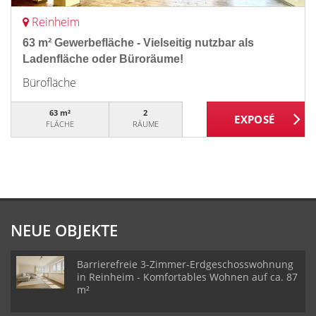
Reinheim
63 m² Gewerbefläche - Vielseitig nutzbar als
Ladenfläche oder Büroräume!
Bürofläche
63 m²
2
FLÄCHE
RÄUME
NEUE OBJEKTE
Barrierefreie 3-Zimmer-Erdgeschosswohnung
in Reinheim - Komfortables Wohnen auf ca. 87
m²