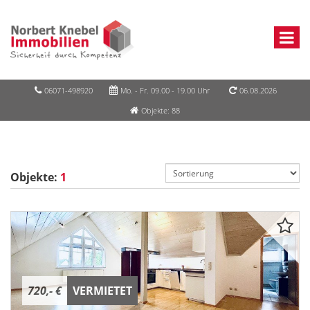
06071-498920
Mo. - Fr. 09.00 - 19.00 Uhr
06.08.2026
Objekte: 88
Objekte:
1
720,- €
VERMIETET