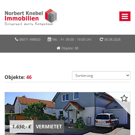
06071-498920
Mo. - Fr. 09.00 - 19.00 Uhr
06.08.2026
Objekte: 88
Objekte:
46
1.650,- €
VERMIETET