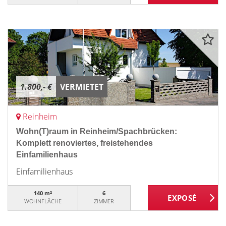
1.800,- €
VERMIETET
Reinheim
Wohn(T)raum in Reinheim/Spachbrücken:
Komplett renoviertes, freistehendes
Einfamilienhaus
Einfamilienhaus
140 m²
6
WOHNFLÄCHE
ZIMMER