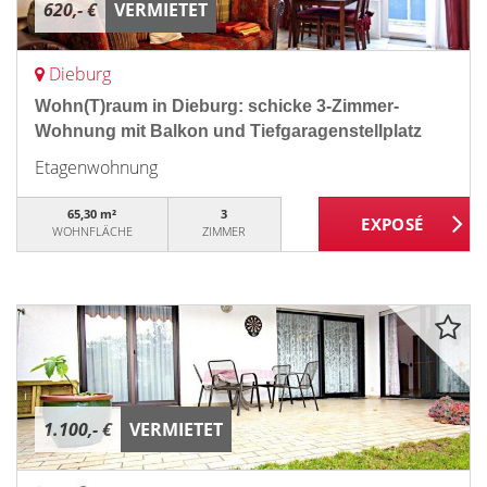
620,- €
VERMIETET
Dieburg
Wohn(T)raum in Dieburg: schicke 3-Zimmer-
Wohnung mit Balkon und Tiefgaragenstellplatz
Etagenwohnung
65,30 m²
3
WOHNFLÄCHE
ZIMMER
1.100,- €
VERMIETET