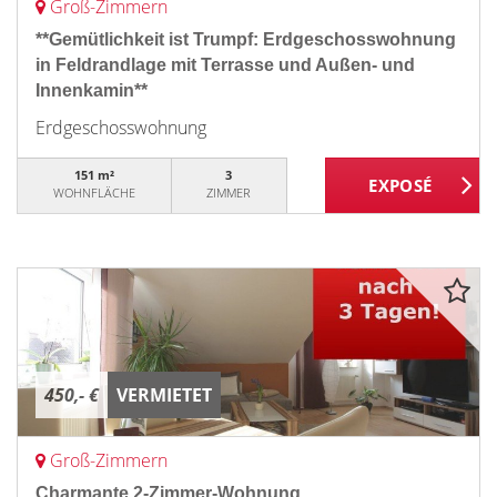
Groß-Zimmern
**Gemütlichkeit ist Trumpf: Erdgeschosswohnung
in Feldrandlage mit Terrasse und Außen- und
Innenkamin**
Erdgeschosswohnung
151 m²
3
WOHNFLÄCHE
ZIMMER
450,- €
VERMIETET
Groß-Zimmern
Charmante 2-Zimmer-Wohnung