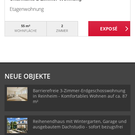
Etagenwohnung
55 m²
2
WOHNFLÄCHE
ZIMMER
NEUE OBJEKTE
Barrierefreie 3-Zimmer-Erdgeschosswohnung
in Reinheim - Komfortables Wohnen auf ca. 87
m²
Reihenendhaus mit Wintergarten, Garage und
ausgebautem Dachstudio - sofort bezugsfrei