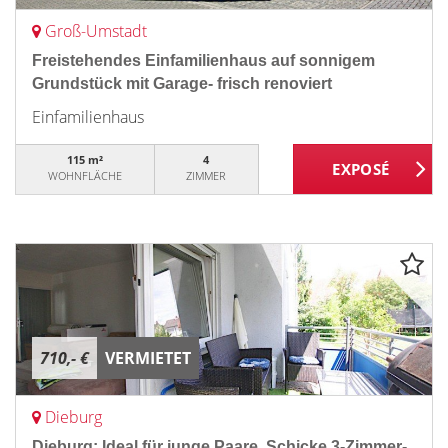
Groß-Umstadt
Freistehendes Einfamilienhaus auf sonnigem
Grundstück mit Garage- frisch renoviert
Einfamilienhaus
115 m²
4
WOHNFLÄCHE
ZIMMER
710,- €
VERMIETET
Dieburg
Dieburg: Ideal für junge Paare. Schicke 3-Zimmer-