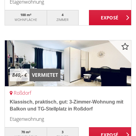
Etagenwohnung
100 m²
4
WOHNFLÄCHE
ZIMMER
840,- €
VERMIETET
Roßdorf
Klassisch, praktisch, gut: 3-Zimmer-Wohnung mit
Balkon und TG-Stellplatz in Roßdorf
Etagenwohnung
70 m²
3