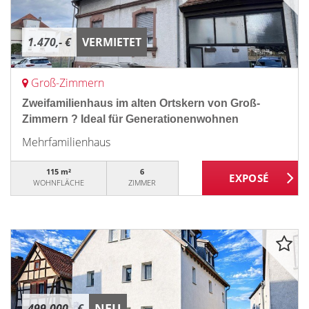
1.470,- €
VERMIETET
Groß-Zimmern
Zweifamilienhaus im alten Ortskern von Groß-
Zimmern ? Ideal für Generationenwohnen
Mehrfamilienhaus
115 m²
6
WOHNFLÄCHE
ZIMMER
NEU
499.000,- €