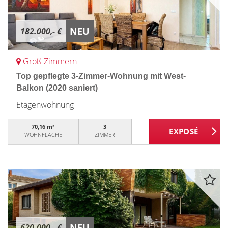
NEU
182.000,- €
Groß-Zimmern
Top gepflegte 3-Zimmer-Wohnung mit West-
Balkon (2020 saniert)
Etagenwohnung
70,16 m²
3
WOHNFLÄCHE
ZIMMER
NEU
620.000,- €