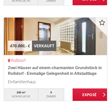
WOHNFLÄCHE
ZIMMER
470.000,- €
VERKAUFT
Roßdorf
Zwei Häuser auf einem charmanten Grundstück in
Roßdorf - Einmalige Gelegenheit in Altstadtlage
Einfamilienhaus
249 m²
9
WOHNFLÄCHE
ZIMMER