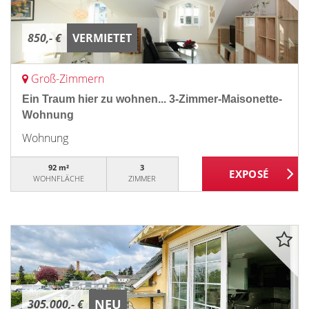
850,- €
VERMIETET
Groß-Zimmern
Ein Traum hier zu wohnen... 3-Zimmer-Maisonette-
Wohnung
Wohnung
92 m²
3
WOHNFLÄCHE
ZIMMER
NEU
305.000,- €