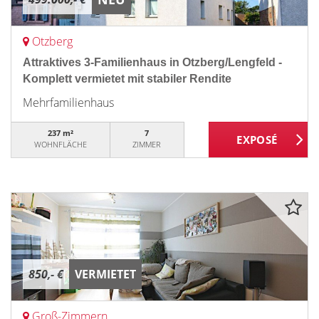
Otzberg
Attraktives 3-Familienhaus in Otzberg/Lengfeld -
Komplett vermietet mit stabiler Rendite
Mehrfamilienhaus
237 m²
7
WOHNFLÄCHE
ZIMMER
850,- €
VERMIETET
Groß-Zimmern