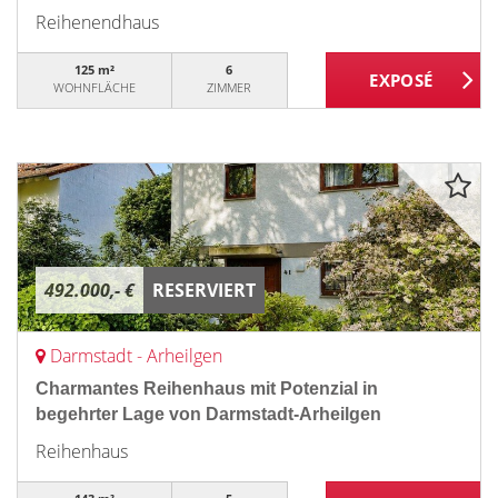
Reihenendhaus
125 m²
6
WOHNFLÄCHE
ZIMMER
492.000,- €
RESERVIERT
Darmstadt - Arheilgen
Charmantes Reihenhaus mit Potenzial in
begehrter Lage von Darmstadt-Arheilgen
Reihenhaus