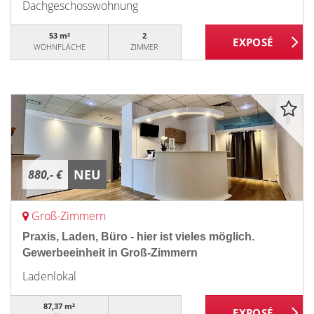
Dachgeschosswohnung
53 m²
2
WOHNFLÄCHE
ZIMMER
NEU
880,- €
Groß-Zimmern
Praxis, Laden, Büro - hier ist vieles möglich.
Gewerbeeinheit in Groß-Zimmern
Ladenlokal
87,37 m²