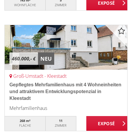
143 m²
5
WOHNFLÄCHE
ZIMMER
NEU
460.000,- €
Groß-Umstadt - Kleestadt
Gepflegtes Mehrfamilienhaus mit 4 Wohneinheiten
und attraktivem Entwicklungspotenzial in
Kleestadt
Mehrfamilienhaus
268 m²
11
FLÄCHE
ZIMMER