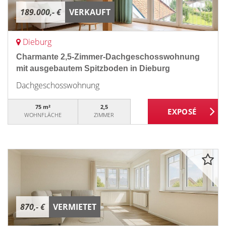
189.000,- €
VERKAUFT
Dieburg
Charmante 2,5-Zimmer-Dachgeschosswohnung
mit ausgebautem Spitzboden in Dieburg
Dachgeschosswohnung
75 m²
2,5
WOHNFLÄCHE
ZIMMER
870,- €
VERMIETET