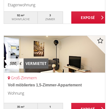
Etagenwohnung
92 m²
3
WOHNFLÄCHE
ZIMMER
500,- €
VERMIETET
Groß-Zimmern
Voll möbliertes 1,5-Zimmer-Appartement
Wohnung
35 m²
1