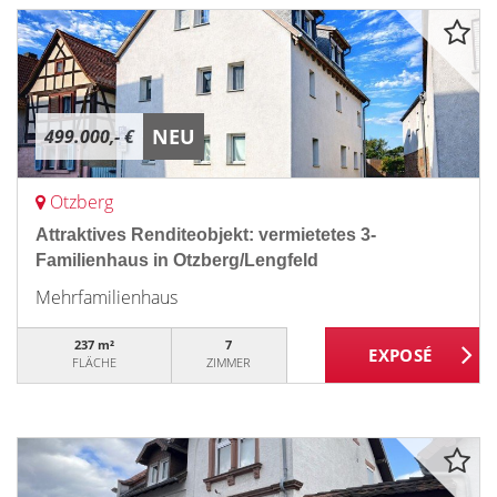
NEU
499.000,- €
Otzberg
Attraktives Renditeobjekt: vermietetes 3-
Familienhaus in Otzberg/Lengfeld
Mehrfamilienhaus
237 m²
7
FLÄCHE
ZIMMER