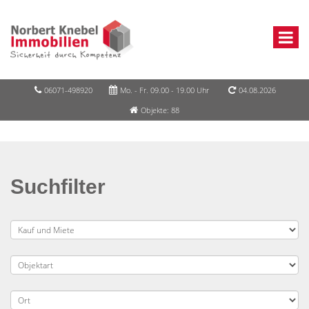
06071-498920
Mo. - Fr. 09.00 - 19.00 Uhr
04.08.2026
Objekte: 88
Suchfilter