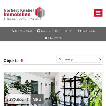
06071-498920
Mo. - Fr. 09.00 - 19.00 Uhr
06.08.2026
Objekte: 88
Objekte:
6
NEU
275.000,- €