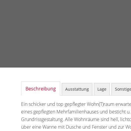
Beschreibung
Ausstattung
Lage
Sonstig
Ein schicker und top gepflegter Wohn(T)raum erwarte
eines gepflegten Mehrfamilienhauses und besticht u. 
Grundrissgestaltung. Alle Wohnräume sind hell, licht
über eine Wanne mit Dusche und Fenster und zur Wo