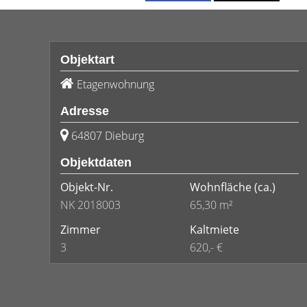
Objektart
Etagenwohnung
Adresse
64807 Dieburg
Objektdaten
Objekt-Nr.
Wohnfläche
(ca.)
NK 2018003
65,30 m²
Zimmer
Kaltmiete
3
620,- €