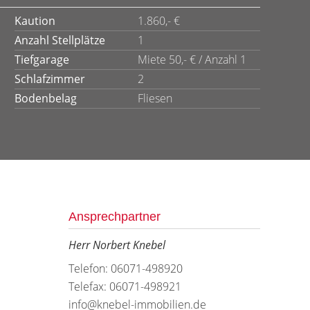
Kaution
1.860,- €
Anzahl Stellplätze
1
Tiefgarage
Miete 50,- € / Anzahl 1
Schlafzimmer
2
Bodenbelag
Fliesen
Ansprechpartner
Herr Norbert Knebel
Telefon: 06071-498920
Telefax: 06071-498921
info@knebel-immobilien.de