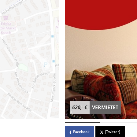
620,- €
VERMIETET
Facebook
(Twitter)