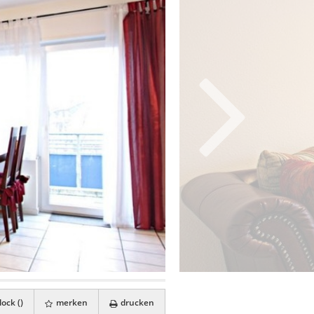
ock (
)
merken
drucken