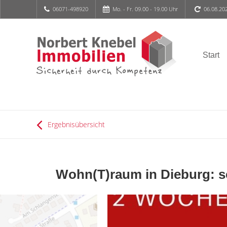
06071-498920
Mo. - Fr. 09.00 - 19.00 Uhr
06.08.20
Start
Ergebnisübersicht
Wohn(T)raum in Dieburg: s