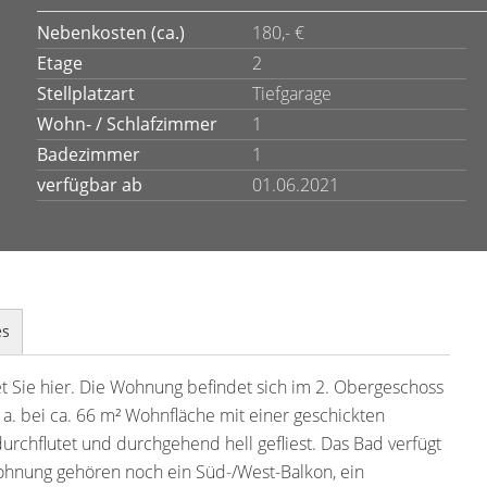
Nebenkosten (ca.)
180,- €
Etage
2
Stellplatzart
Tiefgarage
Wohn- / Schlafzimmer
1
Badezimmer
1
verfügbar ab
01.06.2021
es
t Sie hier. Die Wohnung befindet sich im 2. Obergeschoss
a. bei ca. 66 m² Wohnfläche mit einer geschickten
durchflutet und durchgehend hell gefliest. Das Bad verfügt
hnung gehören noch ein Süd-/West-Balkon, ein