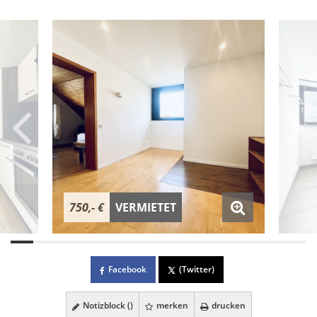
750,- €
VERMIETET
Facebook
(Twitter)
Notizblock (
)
merken
drucken