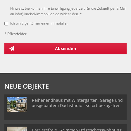
Hinweis: Sie können Ihre Einwilligung jederzeit für die Zukunft per E-Mail
an info@knebel-immobilien.de widerrufen. *
Ich bin Eigentümer einer Immobilie.
* Pflichtfelder
Absenden
NEUE OBJEKTE
Reihenendhaus mit Wintergarten, Garage und
ausgebautem Dachstudio - sofort bezugsfrei
Barrierefreie 3-Zimmer-Erdgeschosswohnung