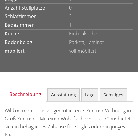
Anzahl Stellplätze
0
Schlafzimmer
2
Badezimmer
1
Küche
Einbauküche
Bodenbelag
Parkett, Laminat
möbliert
voll möbliert
Beschreibung
Ausstattung
Lage
Sonstiges
Willkommen in dieser gemütlichen 3-Zimmer-Wohnung in
Groß-Zimmern! Mit einer Wohnfläche von ca. 70 m² bietet
sie ein behagliches Zuhause für Singles oder ein junges
Paar.