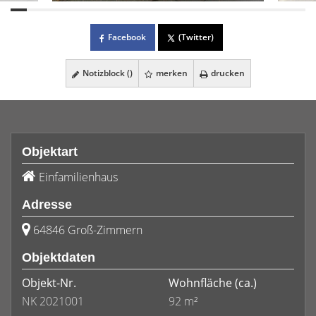
Facebook
(Twitter)
Notizblock (
)
merken
drucken
Objektart
Einfamilienhaus
Adresse
64846 Groß-Zimmern
Objektdaten
Objekt-Nr.
Wohnfläche
(ca.)
NK 2021001
92 m²