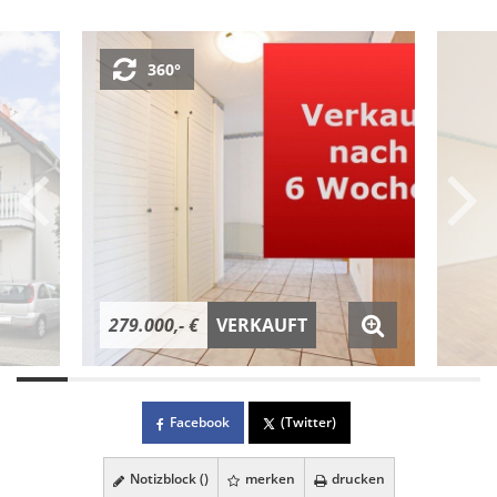
360°
279.000,- €
VERKAUFT
Facebook
(Twitter)
Notizblock (
)
merken
drucken